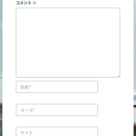
コメント
※
名
前
*
メ
ー
ル
*
サ