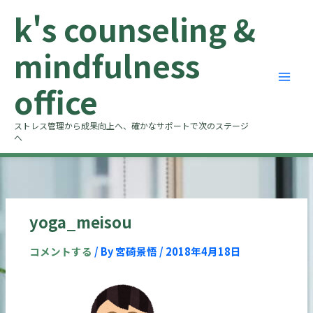
内
k's counseling &
容
を
mindfulness
ス
キ
office
ッ
プ
ストレス管理から成果向上へ、確かなサポートで次のステージ
へ
yoga_meisou
コメントする
/ By
宮碕景悟
/
2018年4月18日