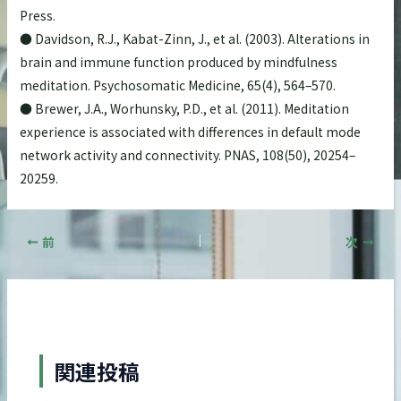
Press.
● Davidson, R.J., Kabat-Zinn, J., et al. (2003). Alterations in
brain and immune function produced by mindfulness
meditation. Psychosomatic Medicine, 65(4), 564–570.
● Brewer, J.A., Worhunsky, P.D., et al. (2011). Meditation
experience is associated with differences in default mode
network activity and connectivity. PNAS, 108(50), 20254–
20259.
前
次
関連投稿