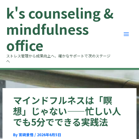
内
k's counseling &
容
を
mindfulness
ス
キ
office
ッ
プ
ストレス管理から成果向上へ、確かなサポートで次のステージ
へ
マインドフルネスは「瞑
想」じゃない——忙しい人
でも5分でできる実践法
By
宮碕景悟
/
2026年6月5日