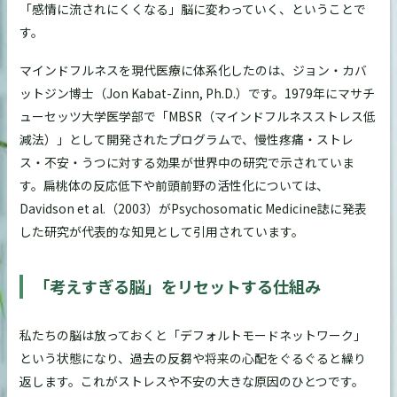
「感情に流されにくくなる」脳に変わっていく、ということで
す。
マインドフルネスを現代医療に体系化したのは、ジョン・カバ
ットジン博士（Jon Kabat-Zinn, Ph.D.）です。1979年にマサチ
ューセッツ大学医学部で「MBSR（マインドフルネスストレス低
減法）」として開発されたプログラムで、慢性疼痛・ストレ
ス・不安・うつに対する効果が世界中の研究で示されていま
す。扁桃体の反応低下や前頭前野の活性化については、
Davidson et al.（2003）がPsychosomatic Medicine誌に発表
した研究が代表的な知見として引用されています。
「考えすぎる脳」をリセットする仕組み
私たちの脳は放っておくと「デフォルトモードネットワーク」
という状態になり、過去の反芻や将来の心配をぐるぐると繰り
返します。これがストレスや不安の大きな原因のひとつです。