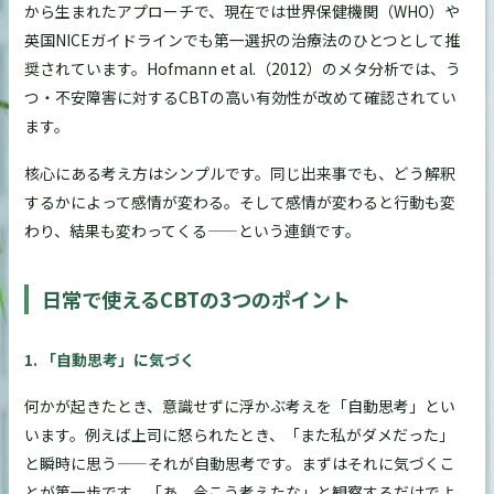
から生まれたアプローチで、現在では世界保健機関（WHO）や
英国NICEガイドラインでも第一選択の治療法のひとつとして推
奨されています。Hofmann et al.（2012）のメタ分析では、う
つ・不安障害に対するCBTの高い有効性が改めて確認されてい
ます。
核心にある考え方はシンプルです。同じ出来事でも、どう解釈
するかによって感情が変わる。そして感情が変わると行動も変
わり、結果も変わってくる——という連鎖です。
日常で使えるCBTの3つのポイント
1. 「自動思考」に気づく
何かが起きたとき、意識せずに浮かぶ考えを「自動思考」とい
います。例えば上司に怒られたとき、「また私がダメだった」
と瞬時に思う——それが自動思考です。まずはそれに気づくこ
とが第一歩です。「あ、今こう考えたな」と観察するだけでよ