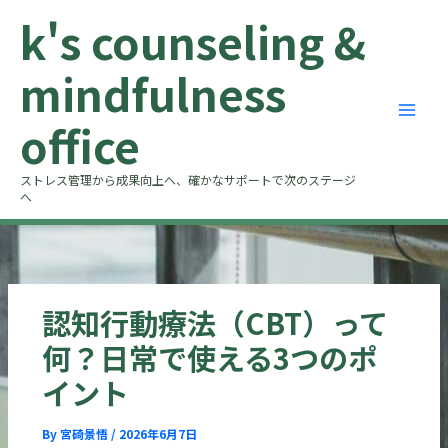
内
k's counseling &
容
を
mindfulness
ス
キ
office
ッ
プ
ストレス管理から成果向上へ、確かなサポートで次のステージ
へ
認知行動療法（CBT）って
何？日常で使える3つのポ
イント
By
宮碕景悟
/
2026年6月7日