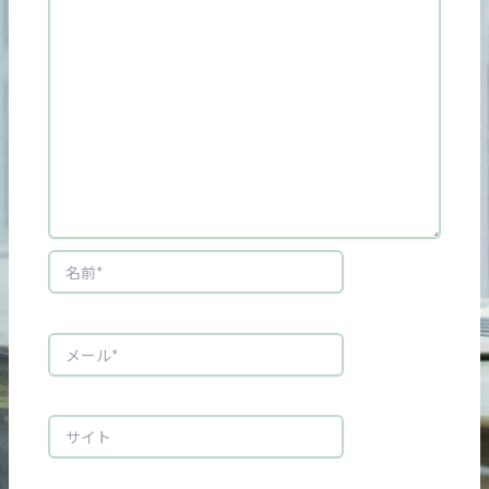
名
前
*
メ
ー
ル
*
サ
イ
ト