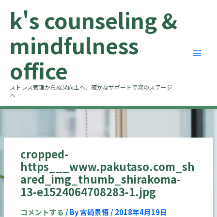
内
k's counseling &
容
を
mindfulness
ス
キ
office
ッ
プ
ストレス管理から成果向上へ、確かなサポートで次のステージ
へ
cropped-
https___www.pakutaso.com_sh
ared_img_thumb_shirakoma-
13-e1524064708283-1.jpg
コメントする
/ By
宮碕景悟
/
2018年4月19日